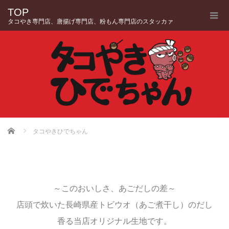
TOP
タコやき専門店、唐揚げ専門店、粉もん専門店のスタッカァ
Home
タコやきひでちゃん
～このおいしさ、あごだしの差～
店頭で炊いた長崎県産トビウオ（あご煮干し）のだし
香る当店オリジナル生地です。