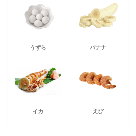
うずら
バナナ
えび
イカ