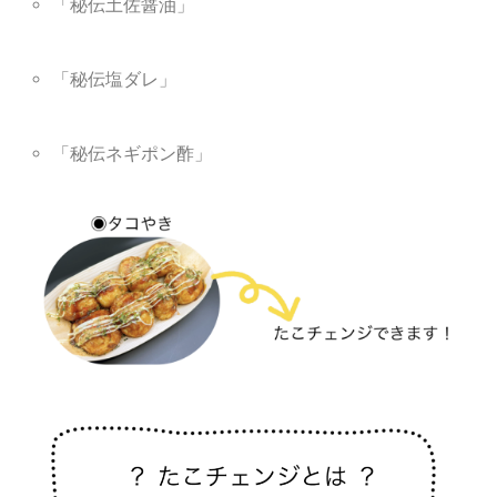
「秘伝土佐醤油」
「秘伝塩ダレ」
「秘伝ネギポン酢」