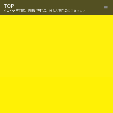
TOP
タコやき専門店、唐揚げ専門店、粉もん専門店のスタッカァ